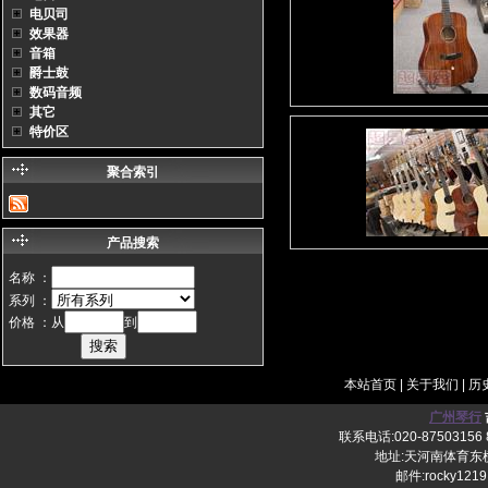
电贝司
效果器
音箱
爵士鼓
数码音频
其它
特价区
聚合索引
产品搜索
名称 ：
系列 ：
价格 ：从
到
本站首页
|
关于我们
|
历
广州琴行
联系电话:020-87503156 8
地址:天河南体育东横
邮件:rocky1219