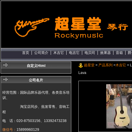
首页
公司简介
木吉它
电吉它
电贝司
效果器
音箱
爵
超星堂
>
产品系列
>
木吉它
> L
自定义Html
Lava
公司名片
经营范围：国际品牌乐器代理、各类音乐培
训、
淘宝店同步、批发零售、音响工
程
电 话：020-87503156、13392473238
微信号：
15899960129