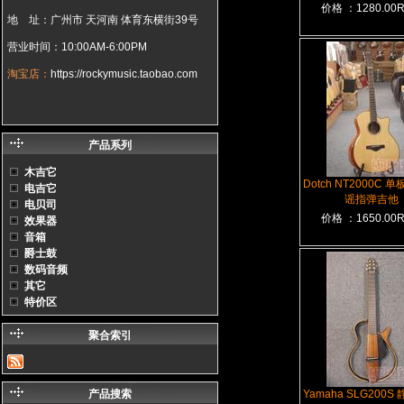
价格 ：1280.00
地 址：广州市 天河南 体育东横街39号
营业时间：10:00AM-6:00PM
淘宝店：
https://rockymusic.taobao.com
产品系列
木吉它
Dotch NT2000C 
电吉它
谣指弹吉他
电贝司
价格 ：1650.00
效果器
音箱
爵士鼓
数码音频
其它
特价区
聚合索引
产品搜索
Yamaha SLG200S