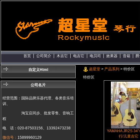
首页
公司简介
木吉它
电吉它
电贝司
效果器
音箱
爵
超星堂
>
产品系列
> 特价区
自定义Html
特价区
公司名片
经营范围：国际品牌乐器代理、各类音乐培
训、
淘宝店同步、批发零售、音响工
程
电 话：020-87503156、13392473238
YAMAHA JR2S 3
行/儿童吉它
微信号：
15899960129