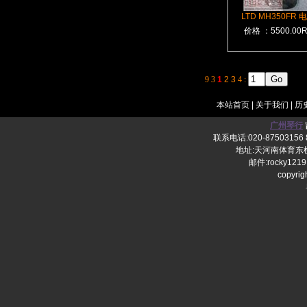
LTD MH350FR 
价格 ：5500.00
9
3
1
2
3
4
:
本站首页
|
关于我们
|
历
广州琴行
联系电话:020-87503156 8
地址:天河南体育东横
邮件:rocky1219
copy