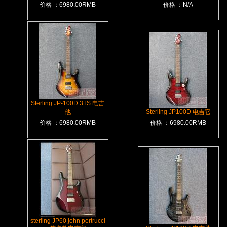
价格 ：6980.00RMB
价格 ：N/A
Sterling JP-100D 3TS 电吉
他
Sterling JP100D 电吉它
价格 ：6980.00RMB
价格 ：6980.00RMB
sterling JP60 john pertrucci