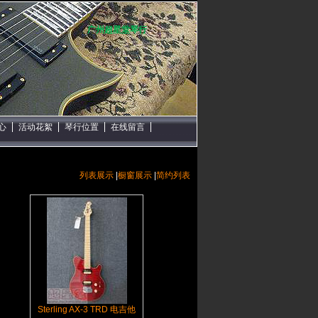
广州超星堂琴行
心
活动花絮
琴行位置
在线留言
列表展示
|
橱窗展示
|
简约列表
Sterling AX-3 TRD 电吉他