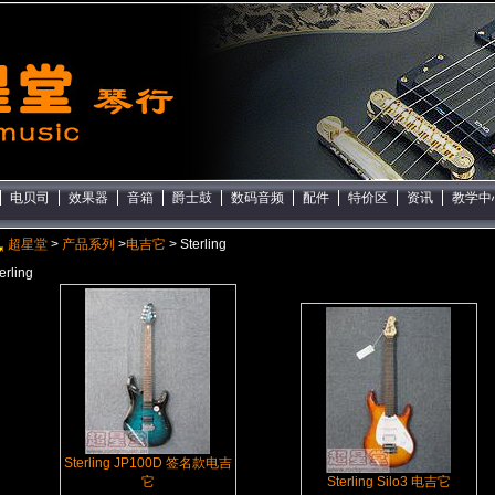
电贝司
效果器
音箱
爵士鼓
数码音频
配件
特价区
资讯
教学中
超星堂
>
产品系列
>
电吉它
> Sterling
erling
Sterling JP100D 签名款电吉
它
Sterling Silo3 电吉它