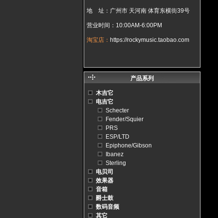
地 址：广州市 天河南 体育东横街39号
营业时间：10:00AM-6:00PM
淘宝店：
https://rockymusic.taobao.com
产品系列
木吉它
电吉它
Schecter
Fender/Squier
PRS
ESP/LTD
Epiphone/Gibson
Ibanez
Sterling
电贝司
效果器
音箱
爵士鼓
数码音频
其它