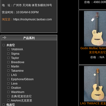
价格 ：4980.00
地 址：广州市 天河南 体育东横街39号
营业时间：10:00AM-6:00PM
淘宝店：
https://rockymusic.taobao.com
产品系列
木吉它
Godin Multiac Nylo
YAMAHA
龙弦电木吉它
Sigma
价格 ：N/A
Taylor
Breedlove
Martin
Takamine
LAG
Epiphone/Gibson
Lava
Ovation
Washburn
古典/尼龙弦吉它
AmiAmi尤克里里
LAG TN66ACE 
电吉它