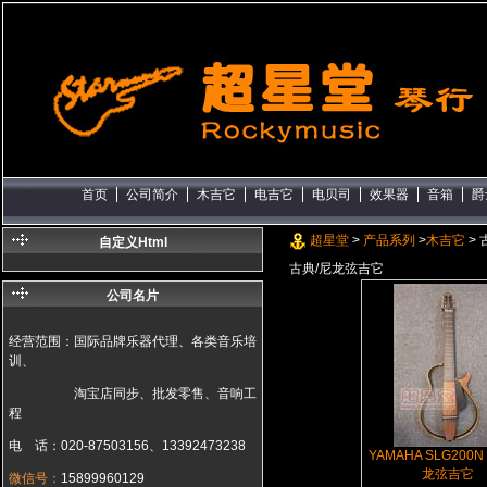
首页
公司简介
木吉它
电吉它
电贝司
效果器
音箱
爵
超星堂
>
产品系列
>
木吉它
> 
自定义Html
古典/尼龙弦吉它
公司名片
经营范围：国际品牌乐器代理、各类音乐培
训、
淘宝店同步、批发零售、音响工
程
电 话：020-87503156、13392473238
YAMAHA SLG200
龙弦吉它
微信号：
15899960129