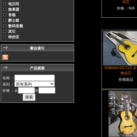
吉它
电贝司
价格 ：N/A
效果器
音箱
爵士鼓
数码音频
其它
特价区
聚合索引
YAMAHA GC22S
产品搜索
典吉它
名称 ：
价格面议
系列 ：
价格 ：从
到