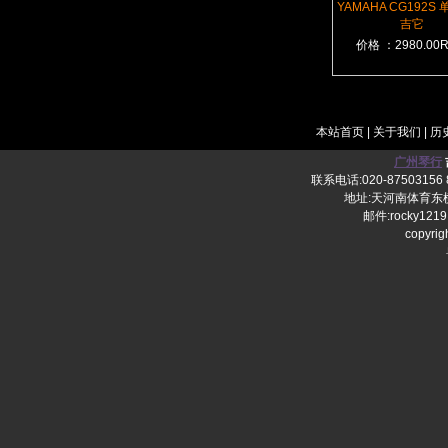
YAMAHA CG192S
吉它
价格 ：2980.00
本站首页
|
关于我们
|
历
广州琴行
联系电话:020-87503156 8
地址:天河南体育东横
邮件:rocky1219
copy