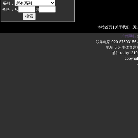
系列 ：
价格 ：从
到
本站首页
|
关于我们
|
历
广州琴行
联系电话:020-87503156 8
地址:天河南体育东横
邮件:rocky1219
copy