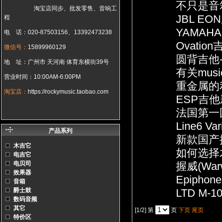
不只是音箱
淘宝店同步、批发零售、音响工
JBL E
程
YAMAH
电 话：020-87503156、13392473238
Ovation
微信号：
15899960129
圆背吉他--
地 址：广州市 天河南 体育东横街39号
有关musi
营业时间：10:00AM-6:00PM
重金属的利
淘宝店：
https://rockymusic.taobao.com
ESP吉他
法国第一
Line6 V
产品系列
新款国产握
木吉它
如何选择
电吉它
电贝司
握威(Wa
效果器
Epiphone 
音箱
爵士鼓
LTD M
数码音频
其它
[1/2]
第
页
下页
尾页
特价区